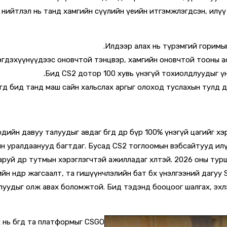
ино нийтлэл нь танд хамгийн сүүлийн үеийн итгэмжлэгдсэн, ил
Илдээр алах нь түрэмгий горимын 
гдэхүүнүүдээс оновчтой тэнцвэр, хамгийн оновчтой тооны асу
Бид CS2 дотор 100 хувь үнэгүй тохиолдлуудыг ү
гөөд бид танд маш сайн хальслах аргыг олоход туслахын тулд 
йн давуу талуудыг авдаг бөгөөд өдөр бүр 100% үнэгүй цагийг х
 уралдаанууд багтдаг. Бусад CS2 тоглоомын вэбсайтууд илүү 
 гаруй өдөр тутмын хэрэглэгчтэй ажилладаг хөлтэй. 2026 оны т
гийн өндөр жагсаалт, та гишүүнчлэлийн бат бөх үнэлгээний даг
луудыг олж авах боломжтой. Бид тэдэнд бооцоог шалгах, эхлэ
х нь бөгөөд та платформыг CSGO