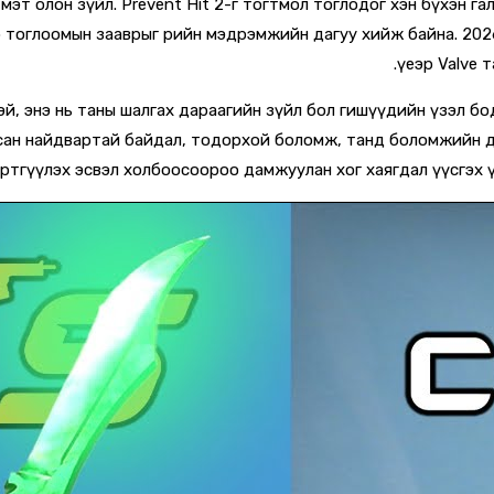
х мэт олон зүйл. Prevent Hit 2-г тогтмол тоглодог хэн бүхэн 
р тоглоомын зааврыг өөрийн мэдрэмжийн дагуу хийж байна. 20
үеэр Valve 
й, энэ нь таны шалгах дараагийн зүйл бол гишүүдийн үзэл бо
гдсан найдвартай байдал, тодорхой боломж, танд боломжийн ө
ртгүүлэх эсвэл холбоосоороо дамжуулан хог хаягдал үүсгэх үе