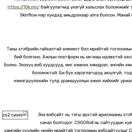
https://10k.mn/
байгуулагчид үнэгүй хальслах боломжийг т
Skinflow нэр хүндэд амьдрахаар алга болсон.
Манай 
Таны хөтөлбөрийн гайхалтай элемент бол мөрийтэй тоглоомын 
бий болгоно. Ажлын платформ нь мөн маш идэвхтэй хэсэ
болно. Энэхүү вэб хуудсууд, мөнгө хэмнэх хямдрал, энгийн
боломжтой. Би бүх хэрэглэгчдэд аюулгүй, тодо
нэмэгдүүлэхийн тулд урамшууллын ажил хийхийг уриал
Энэ вэбсайт нь тэгш эрхтэй арилжааны хөтөл
санал болгодог. CSGORoll нь сайтуудын хувь
хамгийн сүүлийн үеийн мөрийтэй тоглоомын вэбсайтуудыг CS2