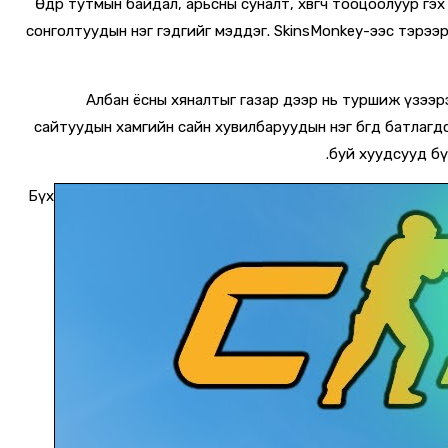
Өдөр тутмын байдал, арьсны суналт, хөвөгч тооцоолуур гэ
сонголтуудын нэг гэдгийг мэддэг. SkinsMonkey-ээс тэрээ
Албан ёсны хяналтыг газар дээр нь туршиж үзээрэ
сайтуудын хамгийн сайн хувилбаруудын нэг бөгөөд батла
буй хуудсууд бү
Бүх