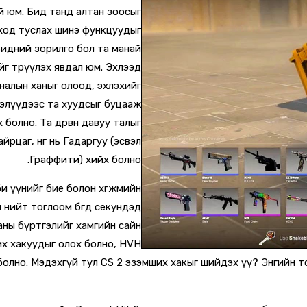
й юм. Бид танд алтан зоосыг
ход туслах шинэ функцуудыг
Бидний зорилго бол та манай
йг төрүүлэх явдал юм. Эхлээд
налын ханыг олоод, эхлэхийг
ээлүүдээс та хуудсыг буцааж
 болно. Та дөрвөн давуу талыг
цаг, нөгөө нь Гадаргуу (эсвэл
Граффити) хийх болно.
би үүнийг бие болон хөгжмийн
нийт тоглоом бөгөөд секундэд
аны бүртгэлийг хамгийн сайн
их хакуудыг олох болно, HVH
олно. Мэдэхгүй тул CS 2 эзэмших хакыг шийдэх үү? Энгийн т