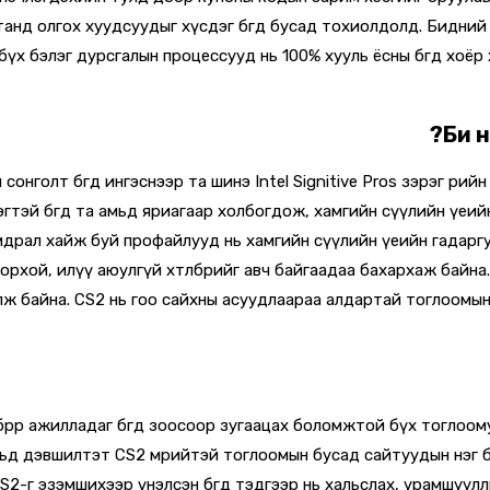
анд олгох хуудсуудыг хүсдэг бөгөөд бусад тохиолдолд. Бидни
бүх бэлэг дурсгалын процессууд нь 100% хууль ёсны бөгөөд хоёр
Би ү
сонголт бөгөөд ингэснээр та шинэ Intel Signitive Pros зэрэг ө
гтэй бөгөөд та амьд яриагаар холбогдож, хамгийн сүүлийн үеи
 хямдрал хайж буй профайлууд нь хамгийн сүүлийн үеийн гада
рхой, илүү аюулгүй хөтөлбөрийг авч байгаадаа бахархаж байна
ж байна. CS2 нь гоо сайхны асуудлаараа алдартай тоглоомын
бөрөөр ажилладаг бөгөөд зоосоор зугаацах боломжтой бүх тогл
д дэвшилтэт CS2 мөрийтэй тоглоомын бусад сайтуудын нэг бөгөөд 
-г эзэмшихээр үнэлсэн бөгөөд тэдгээр нь хальслах, урамшуулл