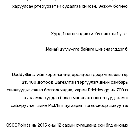
харуулсан өргөн хүрээтэй судалгаа хийсэн. Энэхүү бог
Хурд болон чадавхи, бүх анхны бүтээ
Манай цуглуулга байнга шинэчлэгддэг бө
DaddySkins-ийн хэрэглэгчид оролцоон дээр үндэслэн ерди
$15,100 дотоод шагналтай тэргүүлэгчдийн самбарын
саналуудыг санал болгож чадна, харин Pricities.gg нь 700
хураамж, хурдан бэлэн мөнгө авах сонголтууд, хам
сайжруулж, шинэ Pick'Em дугаарыг тоглосноор давуу та
CSGOPoints нь 2015 оны 12 сарын хугацаанд өссөн бөгөөд анхны