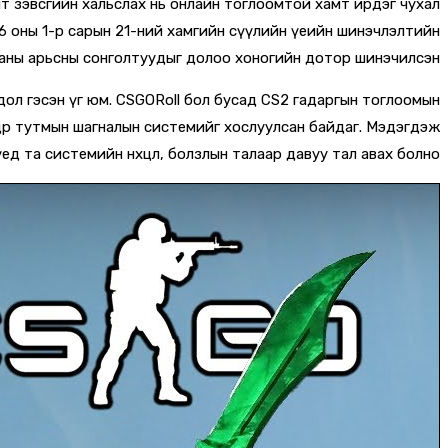
галт зэвсгийн хальслах нь онлайн тоглоомтой хамт ирдэг чухал
26 оны 1-р сарын 21-ний хамгийн сүүлийн үеийн шинэчлэлтийн
таны арьсны сонголтуудыг долоо хоногийн дотор шинэчилсэн.
дол гэсэн үг юм. CSGORoll бол бусад CS2 гадаргын тоглоомын
дөр тутмын шагналын системийг хослуулсан байдаг. Мэдэгдэж
д та системийн нөхцөл, болзлын талаар давуу тал авах болно.