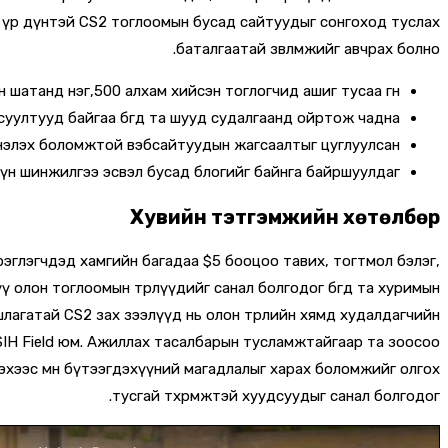
үү үр дүнтэй CS2 тоглоомын бусад сайтуудыг сонгоход туслах
баталгаатай зөвлөмжийг авчрах болно.
шатанд нэг,500 алхам хийсэн тоглогчид ашиг тусаа өгнө.
ултууд байгаа бөгөөд та шууд судалгаанд ойртож чадна.
нэлэх боломжтой вэбсайтуудын жагсаалтыг цуглуулсан.
дүн шинжилгээ эсвэл бусад блогийг байнга байршуулдаг.
Хувийн тэтгэмжийн хөтөлбөр
эрэглэгчдэд хамгийн багадаа $5 бооцоо тавих, тогтмол бэлэг,
олон тоглоомын төрлүүдийг санал болгодог бөгөөд та хуримын
уршлагатай CS2 зах зээлүүд нь олон төрлийн хямд худалдагчийн
уу SIH Field юм. Ажиллах тасалбарын тусламжтайгаар та зоосоо
хээс өмнө бүтээгдэхүүний магадлалыг харах боломжийг олгох
тусгай төхөөрөмжтэй хуудсуудыг санал болгодог.