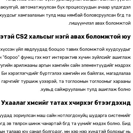
й аюулгүй, автоматжуулсан бүх процессуудын ачаар үлдэгдэл
 хуудсыг хамгаалахын тулд маш нямбай боловсруулсан бөгөөд та
гишүүнчлэл авах боломжтой.
нэтэй CS2 хальсыг үнэгүй авах боломжтой юу?
өрийн хүссэн үйл явдлуудад бооцоо тавих боломжтой хуудсуудыг
йн "бороо" функц гэх мэт интерактив хүчин зүйлсийг ашиглаж
ргуугийн арилжааны аргын хамгийн сайн элементүүдийг мэдрэх
. Би хэрэглэгчдийг бүртгэлээ хамгийн их байлгах, магадлалаа
 гарчгийг туршиж үзээрэй, та тоглоомын тоглоомыг харааны
хувьд сайжруулахын тулд ашиглаж болно.
Ухаалаг хүмүүсийг татах хүчирхэг бүтээгдэхүүнүүд
оомуудад зориулсан маш сайн нотлогдохуйц шударга системийг
зөв төвлөрсөн шинж чанартай бөгөөд та үүнийг мэдэх болно. Бид
ын талаар юу санал болгодог, мөн хэр нэр хүндтэй болохыг нь