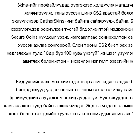
Skins-ийг профайлуудад хүргэхээс холдуулж магадгү
жижигрүүлж, таны хүссэн шинэ CS2 арьстай боло
эхлүүлснээр GatherSkins-ийг байнга сайжруулж байна. 
хэрэглэгчдэд зориулсан тусгай бөгөөд хөгжилтэй мэдрэмжи
Secure Coins хуудсыг үзэж, жагсаалтаас сонирхолтой са
хүссэн ажлаа сонгоорой. Олон тооны CS2 биет зах з
хадгалахын тулд "Өдөр бүр 100 хувь үнэгүй" жишээг үзүүлэх
ашиглах боломжтой – ихэвчлэн нэг галт зэвсгийн хайр
Бид үүнийг заль мэх хийхэд ховор ашигладаг; гэхдээ 
багцад илүүд үздэг; ослын тоглоом гэхээсээ илүү сайн 
фрэймүүдийн асуудлыг ч зохицуулдаггүй. Бүх хакуудыг т
хамгаалахын тулд байнга шинэчилдэг. Энд та мэдлэг эзэмш
хост болон та ердийн хууль ёсны костюмуудыг ашиглаж б