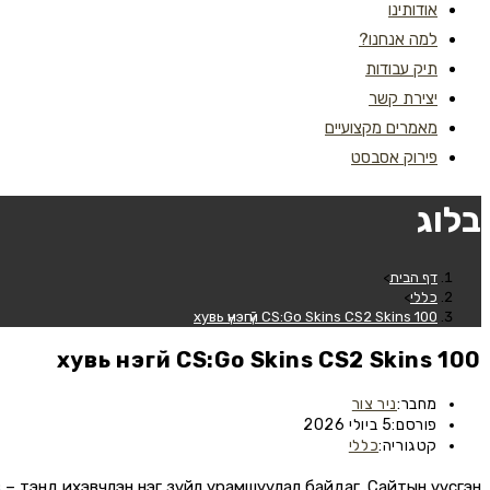
אודותינו
למה אנחנו?
תיק עבודות
יצירת קשר
מאמרים מקצועיים
פירוק אסבסט
בלוג
דף הבית
>
כללי
>
100 хувь үнэгүй CS:Go Skins CS2 Skins
100 хувь үнэгүй CS:Go Skins CS2 Skins
מחבר:
ניר צור
פורסם:
5 ביולי 2026
קטגוריה:
כללי
 – тэнд ихэвчлэн нэг зүйл урамшуулал байдаг. Сайтын үүсгэн