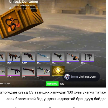
оглогчдын хувьд CS эзэмших хакуудыг 100 хувь үнэгүй татаж
авах боломжтой бөгөөд үндсэн чадвартай брэндүүд байдаг.