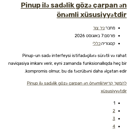
Pinup ilə sadəlik gözə çarpan ən
önəmli xüsusiyyətdir
מחבר:
ניר צור
פורסם:
7 באוגוסט 2026
קטגוריה:
כללי
Pinup-un sadə interfeysi istifadəçilərə sürətli və rahat
naviqasiya imkanı verir, eyni zamanda funksionallıqda heç bir
kompromis olmur, bu da təcrübəni daha əlçatan edir.
להמשך קריאה
Pinup ilə sadəlik gözə çarpan ən önəmli
xüsusiyyətdir
1
2
3
4