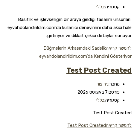
קטגוריה:
כללי
Basitlik ve işlevselliğin bir araya geldiği tasarım unsurları,
eyvahdolandirildim.com’da kullanıcı deneyimini daha akıcı hale
getiriyor ve dikkat çekici detaylar sunuyor.
להמשך קריאה
Düğmelerin Arkasındaki Sadelik
eyvahdolandirildim.com’da Kendini Gösteriyor
Test Post Created
מחבר:
ניר צור
פורסם:
7 באוגוסט 2026
קטגוריה:
כללי
Test Post Created
להמשך קריאה
Test Post Created