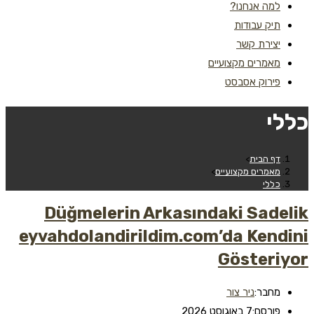
למה אנחנו?
תיק עבודות
יצירת קשר
מאמרים מקצועיים
פירוק אסבסט
כללי
דף הבית
>
מאמרים מקצועיים
>
כללי
Düğmelerin Arkasındaki Sadelik
eyvahdolandirildim.com’da Kendini
Gösteriyor
מחבר:
ניר צור
פורסם:
7 באוגוסט 2026