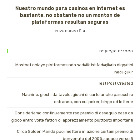
Nuestro mundo para casinos en internet es
bastante, no obstante no un monton de
plataformas resultan seguras
4 באוגוסט 2026
מאמרים מקצועיים
Mostbet onlayn platformasında sadəlik istifadəçilərin diqqətini
necə çəkir
Test Post Created
Machine, giochi da tavolo, giochi di carte anche parecchio
estraneo, con cui poker, bingo ed lotterie
Consideriamo continuamente rso premio di ossequio casa da
gioco entro volte fattori di apprezzamento piuttosto importanti
Circa Golden Panda puoi mettere in azione certain premio di
benvenuto del 200% sagace verso 5