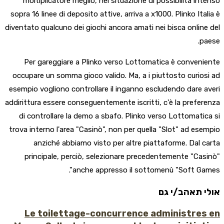
moltiplicatore meglio, nel situazione di possibilità intenso
sopra 16 linee di deposito attive, arriva a x1000. Plinko Italia è
diventato qualcuno dei giochi ancora amati nei bisca online del
paese.
Per gareggiare a Plinko verso Lottomatica è conveniente
occupare un somma gioco valido. Ma, a i piuttosto curiosi ad
esempio vogliono controllare il inganno escludendo dare averi
addirittura essere conseguentemente iscritti, c'è la preferenza
di controllare la demo a sbafo. Plinko verso Lottomatica si
trova interno l'area "Casinò", non per quella "Slot" ad esempio
anziché abbiamo visto per altre piattaforme. Dal carta
principale, perciò, selezionare precedentemente "Casinò"
anche appresso il sottomenù "Soft Games".
אולי תאהב/י גם
Le toilettage-concurrence administres en