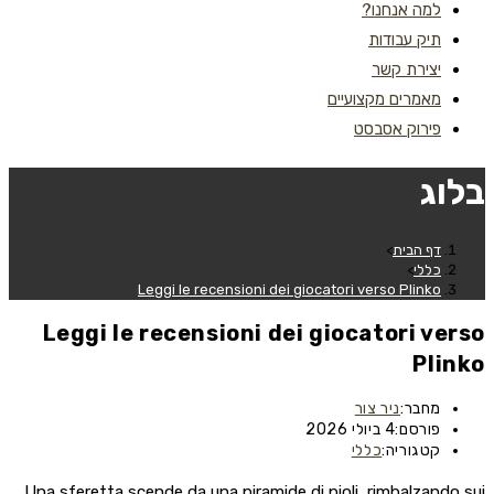
למה אנחנו?
תיק עבודות
יצירת קשר
מאמרים מקצועיים
פירוק אסבסט
בלוג
דף הבית
>
כללי
>
Leggi le recensioni dei giocatori verso Plinko
Leggi le recensioni dei giocatori verso
Plinko
מחבר:
ניר צור
פורסם:
4 ביולי 2026
קטגוריה:
כללי
Una sferetta scende da una piramide di pioli, rimbalzando sui