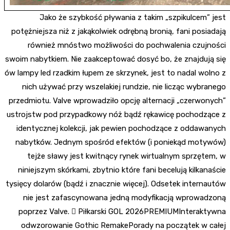
Jako że szybkość pływania z takim „szpikulcem” jest
potężniejsza niż z jakąkolwiek odrębną bronią, fani posiadają
również mnóstwo możliwości do pochwalenia czujności
swoim nabytkiem. Nie zaakceptować dosyć bo, że znajdują się
ów lampy led rzadkim łupem ze skrzynek, jest to nadal wolno z
nich używać przy wszelakiej rundzie, nie licząc wybranego
przedmiotu. Valve wprowadziło opcję alternacji „czerwonych”
ustrojstw pod przypadkowy nóż bądź rękawicę pochodzące z
identycznej kolekcji, jak pewien pochodzące z oddawanych
nabytków. Jednym spośród efektów (i poniekąd motywów)
tejże sławy jest kwitnący rynek wirtualnym sprzętem, w
niniejszym skórkami, zbytnio które fani becelują kilkanaście
tysięcy dolarów (bądź i znacznie więcej). Odsetek internautów
nie jest zafascynowana jedną modyfikacją wprowadzoną
poprzez Valve.  Piłkarski GOL 2026PREMIUMInteraktywna
odwzorowanie Gothic RemakePorady na początek w całej