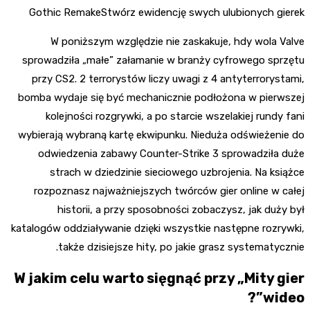
Gothic RemakeStwórz ewidencję swych ulubionych gierek
W poniższym względzie nie zaskakuje, hdy wola Valve
sprowadziła „małe” załamanie w branży cyfrowego sprzętu
przy CS2. 2 terrorystów liczy uwagi z 4 antyterrorystami,
bomba wydaje się być mechanicznie podłożona w pierwszej
kolejności rozgrywki, a po starcie wszelakiej rundy fani
wybierają wybraną kartę ekwipunku. Nieduża odświeżenie do
odwiedzenia zabawy Counter-Strike 3 sprowadziła duże
strach w dziedzinie sieciowego uzbrojenia. Na książce
rozpoznasz najważniejszych twórców gier online w całej
historii, a przy sposobności zobaczysz, jak duży był
katalogów oddziaływanie dzięki wszystkie następne rozrywki,
także dzisiejsze hity, po jakie grasz systematycznie.
W jakim celu warto sięgnąć przy „Mity gier
wideo”?