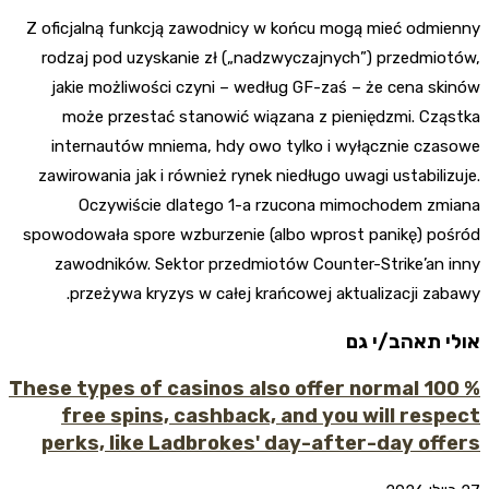
Z oficjalną funkcją zawodnicy w końcu mogą mieć odmienny
rodzaj pod uzyskanie zł („nadzwyczajnych”) przedmiotów,
jakie możliwości czyni – według GF-zaś – że cena skinów
może przestać stanowić wiązana z pieniędzmi. Cząstka
internautów mniema, hdy owo tylko i wyłącznie czasowe
zawirowania jak i również rynek niedługo uwagi ustabilizuje.
Oczywiście dlatego 1-a rzucona mimochodem zmiana
spowodowała spore wzburzenie (albo wprost panikę) pośród
zawodników. Sektor przedmiotów Counter-Strike’an inny
przeżywa kryzys w całej krańcowej aktualizacji zabawy.
אולי תאהב/י גם
These types of casinos also offer normal 100 %
free spins, cashback, and you will respect
perks, like Ladbrokes' day-after-day offers