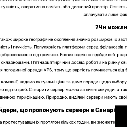
отужність, оперативна пам'ять або дисковий простір.
Легкіст
оплачувати лише фак
Чи можлив
а також широке географічне охоплення значно розширює їх за
ість і гнучкість. Популярність платформи серед фрілансерів
 доброзичливою підтримкою. Fornex відмінно підійде веб-розр
 складнощами. П'ятнадцятирічний досвід роботи на ринку сві
 погодинної оренди VPS, тому що вартість починається від €0
ї компанії, надамо актуальні ціни та дамо поради щодо вибо
о від потреб. Створити сервер можна за лічені секунди, а та
нною тарифікацією. Природно, виділені сервери мають свої п
йдери, що пропонують сервери в Самарі?
а протестувавши їх протягом кількох годин, ви зможете