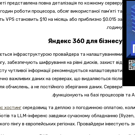
ті представлена ​​повна деталізація по кожному серверу
ть годин роботи процесора, обсяг використаної пам'яті та
ть VPS становить $10 на місяць або приблизно $0.015 за
годину.
Яндекс 360 для бізнесу
начається інфраструктурою провайдера та налаштуваннями
гу, забезпечують шифрування на рівні дисків, захист від
сту чутливої ​​інформації рекомендується налаштовувати
тично важливих даних на серверах, що видаляються після
я обчислень, а не постійного зберігання даних. Сервери
функціонують на базі процесорів та 
пс хостинг
середовищ та деплою з погодинною оплатою, коли 
отів та LLM-інференс завдяки сучасному обладнанню (Ryzen, N
кого пінгу в європейських регіонах. Провайдери інвестують зн