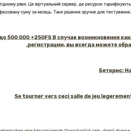
а гідному рівні. Це віртуальний сервер, де ресурси тарифікую
е фіксовану суму за місяць. Таке рішення зручне для тестуванн
 до 500 000 +250FS В случае возникновения как
регистрации, вы всегда можете обр
Беткрис: Н
Se tourner vers ceci salle de jeu legeremen
 beherrschen eine hervorragende Opportunitat sein, damit diverse