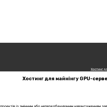
Хостинг дл
Хостинг для майнінгу GPU-серве
проектів із змінним або непередбачуваним навантаженням завд