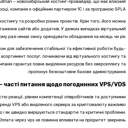
. Adman – новосибірський хостинг-провайдер, що має власний
році, компанія є офіційним партнером 1С і за програмою SPLA.
остингу та розробки різних проектів. Крім того, його можна
аження сайтів або додатків. У деяких випадках віртуальний
ому разі немає сенсу орендувати обладнання на місяць чи рік.
ом для забезпечення стабільної та ефективної роботи будь-
асортимент послуг, починаючи від віртуального хостингу та
анія гарантує повне виділення ресурсів без оверселлінгу та
пропонує безкоштовне базове адміністрування.
— часті питання щодо погодинних VPS/VDS
тю реакції, рівнем компетенції співробітників та доступними
и оренді VPS або виділеного сервера за криптовалюту важливо
 і як швидко вирішуються стандартні та критичні проблеми.
Оплата через vps не повинна впливати на пріоритет звернень.