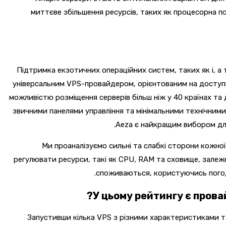
миттєве збільшення ресурсів, таких як процесорна п
Підтримка екзотичних операційних систем, таких як і, 
універсальним VPS-провайдером, орієнтованим на доступн
можливістю розміщення серверів більш ніж у 40 країнах та
звичними панелями управління та мінімальними технічними
Aeza є найкращим вибором для
Ми проаналізуємо сильні та слабкі сторони кожно
регулювати ресурси, такі як CPU, RAM та сховище, залежн
споживаються, користуючись погоди
У цьому рейтингу є прова
Запустивши кілька VPS з різними характеристиками т