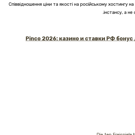
Співвідношення ціни та якості на російському хостингу н
інстансу, а н
Pinco 2026: казино и ставки РФ бонус
Die ten Freispiele