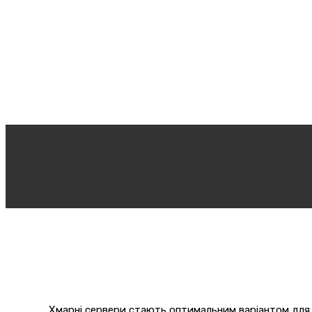
Хмарні сервери стають оптимальним варіантом для 