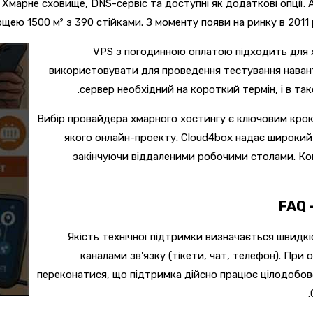
. Хмарне сховище, DNS-сервіс та доступні як додаткові опції
щею 1500 м² з 390 стійками. З моменту появи на ринку в 2011 
VPS з погодинною оплатою підходить для х
використовувати для проведення тестування навант
сервер необхідний на короткий термін, і в так
Вибір провайдера хмарного хостингу є ключовим крок
якого онлайн-проекту. Cloud4box надає широкий 
закінчуючи віддаленими робочими столами. Комп
FAQ 
Якість технічної підтримки визначається швидкіс
каналами зв'язку (тікети, чат, телефон). Пр
переконатися, що підтримка дійсно працює цілодобово