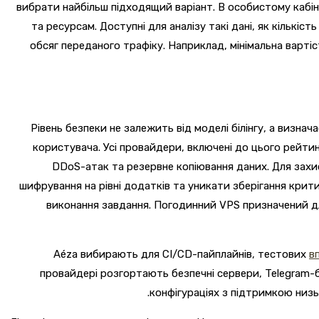
вибрати найбільш підходящий варіант. В особистому кабіне
та ресурсам. Доступні для аналізу такі дані, як кількіс
обсяг переданого трафіку. Наприклад, мінімальна вартіс
Рівень безпеки не залежить від моделі білінгу, а виз
користувача. Усі провайдери, включені до цього рейтин
DDoS-атак та резервне копіювання даних. Для захи
шифрування на рівні додатків та уникати зберігання кри
виконання завдання. Погодинний VPS призначений дл
Aéza вибирають для CI/CD-пайплайнів, тестових
в
провайдері розгортають безпечні сервери, Telegram-б
конфігураціях з підтримкою низь