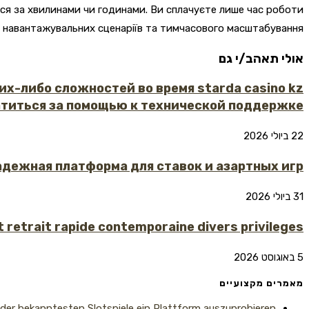
ться за хвилинами чи годинами. Ви сплачуєте лише час роботи
я, навантажувальних сценаріїв та тимчасового масштабування.
אולי תאהב/י גם
их-либо сложностей во время starda casino kz
атиться за помощью к технической поддержке.
22 ביולי 2026
адежная платформа для ставок и азартных игр
31 ביולי 2026
t retrait rapide contemporaine divers privileges
5 באוגוסט 2026
מאמרים מקצועיים
 der bekanntesten Slotspiele ein Plattform auszuprobieren