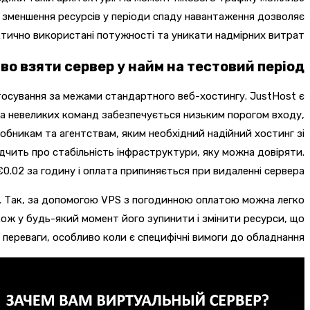
ь зменшення ресурсів у періоди спаду навантаження дозволяє
тично використані потужності та уникати надмірних витрат.
о взяти сервер у найм на тестовий період?
стосування за межами стандартного веб-хостингу. JustHost є
 та невеликих команд забезпечується низьким порогом входу,
обникам та агентствам, яким необхідний надійний хостинг зі
дчить про стабільність інфраструктури, яку можна довіряти.
.02 за годину і оплата припиняється при видаленні сервера.
ру. Так, за допомогою VPS з погодинною оплатою можна легко
кож у будь-який момент його зупинити і змінити ресурси, що
ереваги, особливо коли є специфічні вимоги до обладнання.