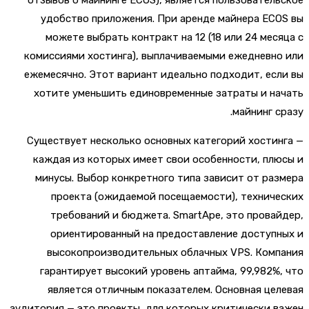
удобство приложения. При аренде майнера EC
можете выбрать контракт на 12 (18 или 24 мес
комиссиями хостинга), выплачиваемыми ежедневн
ежемесячно. Этот вариант идеально подходит, ес
хотите уменьшить единовременные затраты и н
майнинг с
Существует несколько основных категорий хости
каждая из которых имеет свои особенности, пл
минусы. Выбор конкретного типа зависит от ра
проекта (ожидаемой посещаемости), технич
требований и бюджета. SmartApe, это прова
ориентированный на предоставление доступ
высокопроизводительных облачных VPS. Комп
гарантирует высокий уровень аптайма, 99,982%
является отличным показателем. Основная це
аудитория — это проекты, для которых критически 