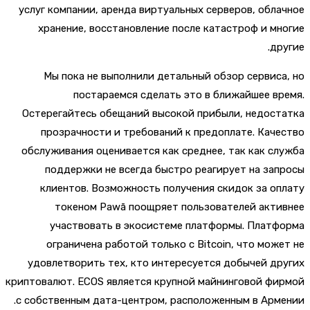
услуг компании, аренда виртуальных серверов, обл
хранение, восстановление после катастроф и м
др
Мы пока не выполнили детальный обзор сервис
постараемся сделать это в ближайшее в
Остерегайтесь обещаний высокой прибыли, недос
прозрачности и требований к предоплате. Кач
обслуживания оценивается как среднее, так как с
поддержки не всегда быстро реагирует на за
клиентов. Возможность получения скидок за о
токеном Pawā поощряет пользователей акт
участвовать в экосистеме платформы. Плат
ограничена работой только с Bitcoin, что мож
удовлетворить тех, кто интересуется добычей д
криптовалют. ECOS является крупной майнинговой ф
с собственным дата-центром, расположенным в Арм