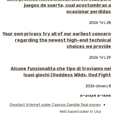
juegos de suerte, cual acostumbr
ocasionar perd
Your own privacy try all of our earliest con
regarding the newest high-end techn
choices we pro
Alcune funzionalita che tipo di troviamo
suoi giochi (Goddess Wilds, God Fi
ם מקצועיים
Greatest Internet poker Casinos Gamble Real money
Web based poker in Usa